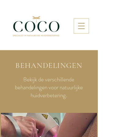
BEHANDELINGEN
Bekijk de verschillende
behandelingen voor natuurlijke
huidverbetering.